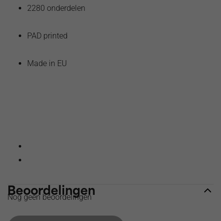
2280 onderdelen
PAD printed
Made in EU
Beoordelingen
Nog geen beoordelingen