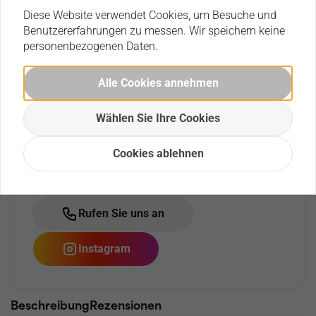
Diese Website verwendet Cookies, um Besuche und
Bestellen
Benutzererfahrungen zu messen. Wir speichern keine
personenbezogenen Daten.
Alle Cookies annehmen
Haben Sie eine Frage zu diesem
Produkt?
Wählen Sie Ihre Cookies
Mit den nachfolgenden Optionen können Sie uns
kontaktieren und eine Frage stellen.
Cookies ablehnen
Eine E-Mail senden
Rufen Sie uns an
Instagram
Beschreibung
Rezensionen