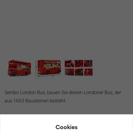
Sembo London Bus, bauen Sie diesen Londoner Bus, der
aus 1663 Bausteinen besteht.
€
92,99
Cookies